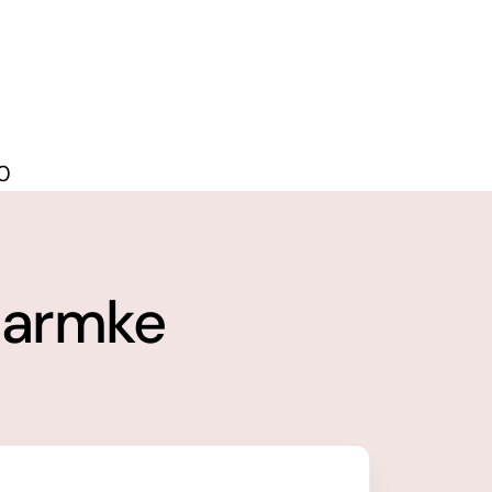
0
Harmke